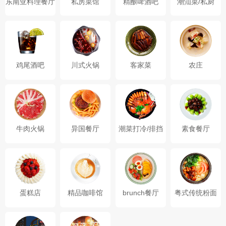
东南亚料理餐厅
私房菜馆
精酿啤酒吧
潮汕菜/私厨
鸡尾酒吧
川式火锅
客家菜
农庄
牛肉火锅
异国餐厅
潮菜打冷/排挡
素食餐厅
蛋糕店
精品咖啡馆
brunch餐厅
粤式传统粉面